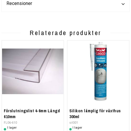
Recensioner
Relaterade produkter
Förslutningslist 4-6mm Längd
Silikon lämplig för växthus
610mm
300ml
FL06-610
sil001
I lager
I lager