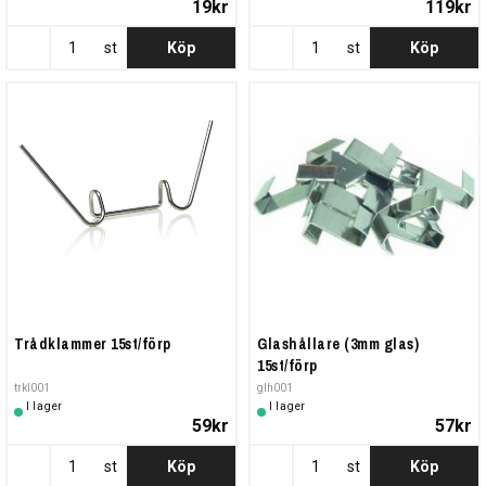
19kr
119kr
st
Köp
st
Köp
Trådklammer 15st/förp
Glashållare (3mm glas)
15st/förp
trkl001
glh001
I lager
I lager
59kr
57kr
st
Köp
st
Köp