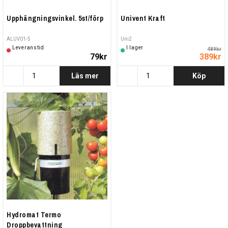
Upphängningsvinkel. 5st/förp
Univent Kraft
ALUV01-5
Uni2
Leveranstid
I lager
489kr
79kr
389kr
Läs mer
Köp
Hydromat Termo
Droppbevattning