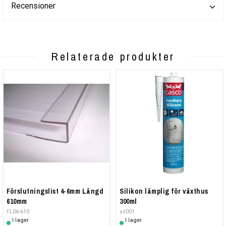
Recensioner
Relaterade produkter
Förslutningslist 4-6mm Längd
Silikon lämplig för växthus
610mm
300ml
FL06-610
sil001
I lager
I lager