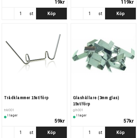
19kr
119kr
st
Köp
st
Köp
Trådklammer 15st/förp
Glashållare (3mm glas)
15st/förp
trkl001
glh001
I lager
I lager
59kr
57kr
st
Köp
st
Köp