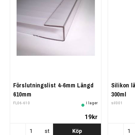
Förslutningslist 4-6mm Längd
Silikon 
610mm
300ml
FL06-610
I lager
sil001
19kr
st
Köp