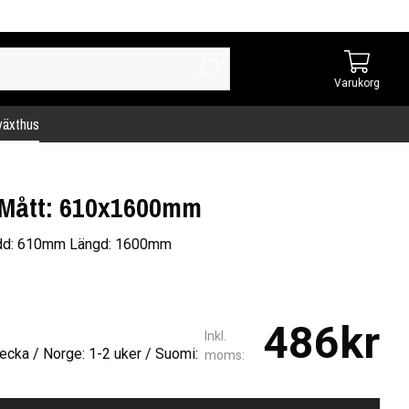
Varukorg
 växthus
 Mått: 610x1600mm
edd: 610mm Längd: 1600mm
486kr
Inkl.
ecka / Norge: 1-2 uker / Suomi:
moms: