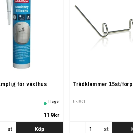
lämplig för växthus
Trådklammer 15st/förp
I lager
trkl001
119kr
st
Köp
st