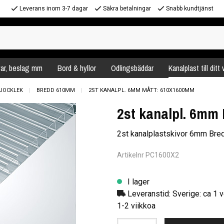
Leverans inom 3-7 dagar
Säkra betalningar
Snabb kundtjänst
var, beslag mm
Bord & hyllor
Odlingsbäddar
Kanalplast till ditt
JOCKLEK
BREDD 610MM
2ST KANALPL. 6MM MÅTT: 610X1600MM
2st kanalpl. 6mm
2st kanalplastskivor 6mm Br
Artikelnr PC1600X2
I lager
Leveranstid: Sverige: ca 1 v
1-2 viikkoa