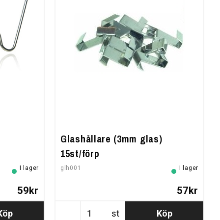
Glashållare (3mm glas)
15st/förp
I lager
glh001
I lager
59kr
57kr
Köp
st
Köp