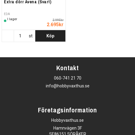
Extra dörr Avena (Svart)
EDA
I lager
2.995kr
2.695kr
st
Köp
Kontakt
060-741 21 70
info@hobbyvaxthus.se
Företagsinformation
Hobbyvaxthus.se
Hamnvägen 3F
SE86151 SÖRÅKER