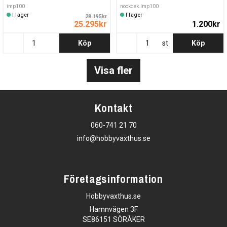
imp100
nockdek.Imp100
I lager
I lager
28.195kr
25.295kr
1.200kr
Köp
st
Köp
Visa fler
Kontakt
060-741 21 70
info@hobbyvaxthus.se
Företagsinformation
Hobbyvaxthus.se
Hamnvägen 3F
SE86151 SÖRÅKER