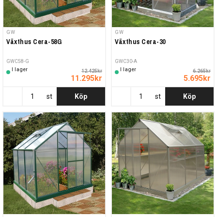
GW
GW
Växthus Cera-58G
Växthus Cera-30
GWC58-G
GWC30-A
I lager
I lager
12.425kr
6.265kr
11.295kr
5.695kr
st
Köp
st
Köp