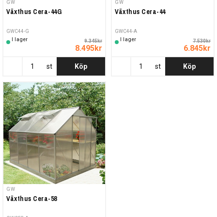
GW
GW
Växthus Cera-44G
Växthus Cera-44
GWC44-G
GWC44-A
I lager
I lager
9.345kr
7.530kr
8.495kr
6.845kr
st
Köp
st
Köp
GW
Växthus Cera-58