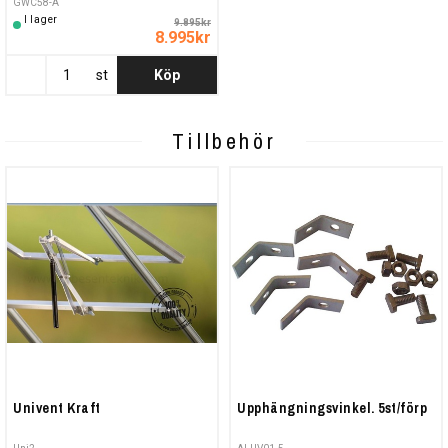
GWC58-A
I lager
9.895kr
8.995kr
st
Köp
Tillbehör
Univent Kraft
Upphängningsvinkel. 5st/förp