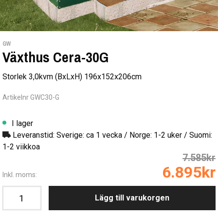
GW
Växthus Cera-30G
Storlek 3,0kvm (BxLxH) 196x152x206cm
Artikelnr GWC30-G
I lager
Leveranstid: Sverige: ca 1 vecka / Norge: 1-2 uker / Suomi:
1-2 viikkoa
7.585kr
6.895kr
Inkl. moms:
Lägg till varukorgen