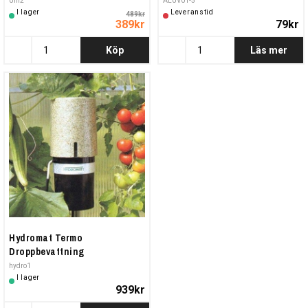
Uni2
ALUV01-5
I lager
Leveranstid
489kr
389kr
79kr
Köp
Läs mer
Hydromat Termo
Droppbevattning
hydro1
I lager
939kr