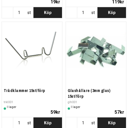
19kr
119kr
st
Köp
st
Köp
Trådklammer 15st/förp
Glashållare (3mm glas)
15st/förp
trkl001
glh001
I lager
I lager
59kr
57kr
st
Köp
st
Köp