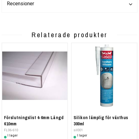
Recensioner
Relaterade produkter
Förslutningslist 4-6mm Längd
Silikon lämplig för växthus
610mm
300ml
FL06-610
sil001
I lager
I lager