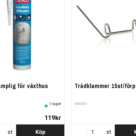
lämplig för växthus
Trådklammer 15st/förp
I lager
trkl001
119kr
st
Köp
st