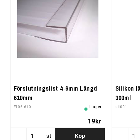
Förslutningslist 4-6mm Längd
Silikon 
610mm
300ml
FL06-610
I lager
sil001
19kr
st
Köp