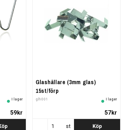
Glashållare (3mm glas)
15st/förp
I lager
glh001
I lager
59kr
57kr
Köp
st
Köp