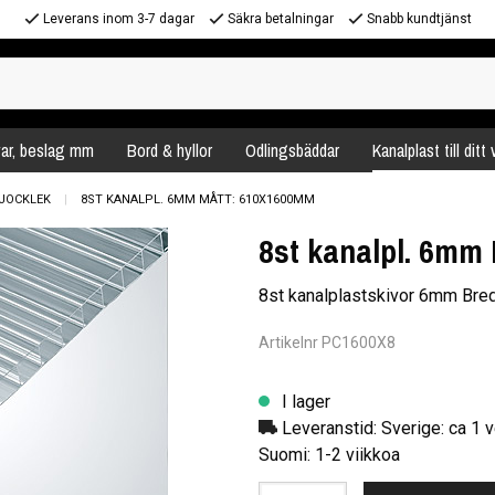
Leverans inom 3-7 dagar
Säkra betalningar
Snabb kundtjänst
var, beslag mm
Bord & hyllor
Odlingsbäddar
Kanalplast till ditt
JOCKLEK
8ST KANALPL. 6MM MÅTT: 610X1600MM
8st kanalpl. 6mm
8st kanalplastskivor 6mm Br
Artikelnr PC1600X8
I lager
Leveranstid: Sverige: ca 1 v
Suomi: 1-2 viikkoa