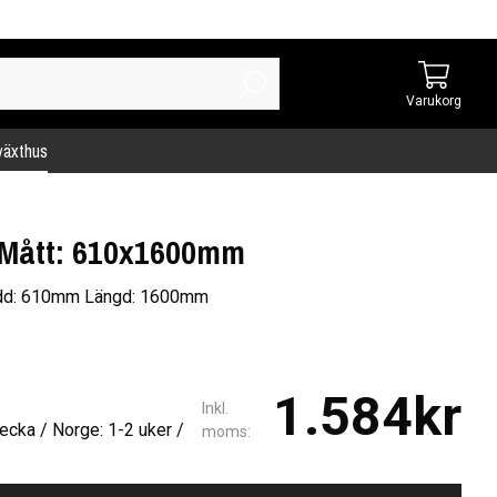
Varukorg
 växthus
 Mått: 610x1600mm
edd: 610mm Längd: 1600mm
1.584kr
Inkl.
ecka / Norge: 1-2 uker /
moms: